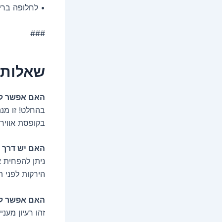
• לחלופה ברי
###
שאלות 
האם אפשר לה
בהחלט! זו מנ
בקופסת אווירה למש
האם יש דרך 
ניתן להפחית 
הירקות לפני ה
האם אפשר לה
זהו רעיון מענ