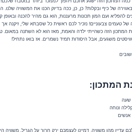
 כמה המתכון הזה ישגע אתכם ויהפוך לממכר ביותר במטבח שלכם! 
ווירה של כיף ובקלות? כן, כן, ככה בדיוק הכנו את המשוויה שלנו. ה
ם להפליא ועם המון תכונות מרעננות, הוא גם מהיר להכנה ובאופן ק
 של טעמים צבעוניים! נזכיר לכם ראשית כל שסבתא שלי, זיקנה אך 
 המתכון הזה כשהייתי ילדה והאמת, מאז הוא לא השתנה במאום. טוב
ויסטים משגעים, אבל היסודות תמיד נשמרים. אז בואו נתחיל!
שובים
ת המתכון:
לילה ונוחה
ם עדיין מהו משוויה, דמיינו לעצמכם ירק חרוך על הגריל. משוויה הי