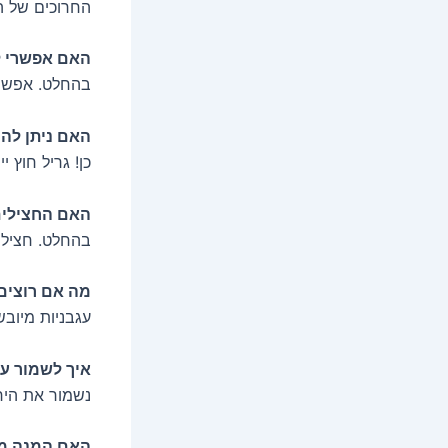
החרוכים של ה
האם אפשרי ל
בהחלט. אפשר 
האם ניתן להכ
כן! גריל חוץ 
האם החצילים
בהחלט. חצילים
מה אם רוצים 
עגבניות מיוב
איך לשמור על
נשמור את היר
האם המנה מת