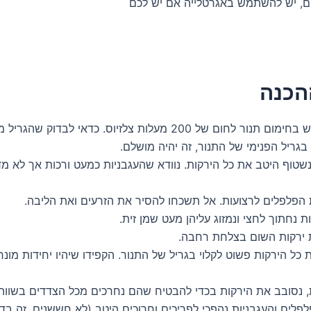
ם, יש להשתמש באגרטלייה אם יש לכם
הכנה
1. נתחיל מראש בחימום תנור לחום של 200 מעלות צלזיוס. כדאי לבדו
גריל הפנימי של התנור, זה יהיה מושלם.
 נשטוף היטב את כל הירקות. נוודא שהעגבניות כמעט ורכות אך לא מד
ת כל הירקות פשוט לקלוי בגריל של התנור. הקפידו שיהיו יחידות מו
לפלים והעגבניות נהפכי לפריכים וחרוכים היטב (לא חששנים, זה בדי