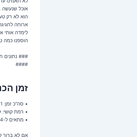
לא תאמינו עד
אוכל שנעשה בא
הוא לא רק טעי
ארוחה לחגיגה
לימדה אותי את
הוספנו כמה טו
### נתונים ח
####
זמן הכנ
• סה"כ זמן: 1 שעה
• רמת קושי: ק
• מתאים ל-4 אנשים
אם לא ברור לכ