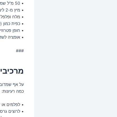
• 50 מ"ל שמן זית איכותי
• מיץ מ-2 לימונים טריים
• מלח ופלפל 
• כפית כמון (
• חופן פטרוזי
• אופציה לשדר
###
מרכיבים
על אף שמדובר
כמה רעיונות:
• לפלמים או ע
• לרוצים גרסה טבע