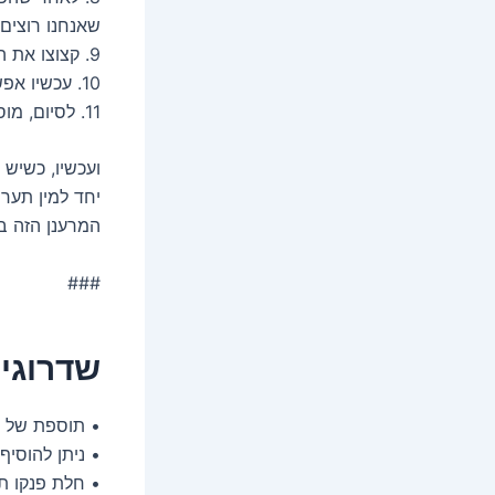
שאנחנו רוצים!
9. קצוצו את השום הקלוי וערבבו עם הירקות.
10. עכשיו אפשר להוסיף נגיעה אחרונה של שמן זית, הכמון, המלח, פלפל ומיץ הלימון.
11. לסיום, מוסיפים את הפטרוזליה הקצוצה והשקדים הקלויים לשידרוג.
ועכשיו, כשיש 
יחד למין תער
המרענן הזה ב
###
שדרוגי
• תוספת של ג
• ניתן להוסיף
• חלת פנקו תו