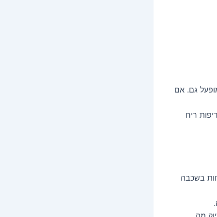
ק שהגריל מופעל גם. אם
יפות ריח
נחות בשכבה
וק מה