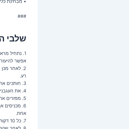
• מבחינת כלי
###
שלבי ה
אפשר להיעזר ב
2. לאחר מכן
רע.
3. חותכים את הפלפלים לרצועות. אל תשכחו להסיר את הזרעים ואת הליבה.
4. את העגבניות נחתוך לחצי ונמזוג עליהן מעט שמן זית.
5. מפזרים את ירקות השום בצלחת רחבה.
6. מכניסים א
אחת.
7. כל 10 דקות, נסובב את הירקות בכדי להבטיח שהם נחרכים מכל הצדדים בשווה.
8. לאחר שהפ