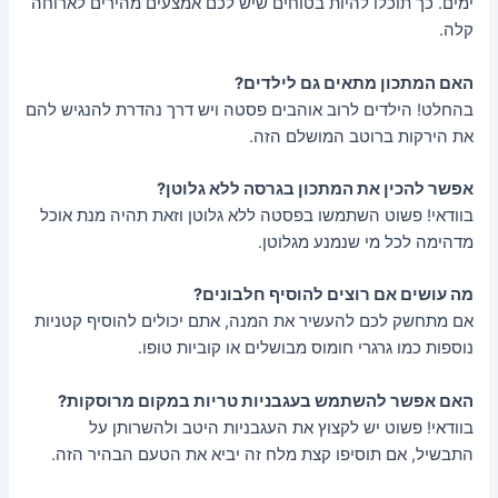
ימים. כך תוכלו להיות בטוחים שיש לכם אמצעים מהירים לארוחה
קלה.
האם המתכון מתאים גם לילדים?
בהחלט! הילדים לרוב אוהבים פסטה ויש דרך נהדרת להנגיש להם
את הירקות ברוטב המושלם הזה.
אפשר להכין את המתכון בגרסה ללא גלוטן?
בוודאי! פשוט השתמשו בפסטה ללא גלוטן וזאת תהיה מנת אוכל
מדהימה לכל מי שנמנע מגלוטן.
מה עושים אם רוצים להוסיף חלבונים?
אם מתחשק לכם להעשיר את המנה, אתם יכולים להוסיף קטניות
נוספות כמו גרגרי חומוס מבושלים או קוביות טופו.
האם אפשר להשתמש בעגבניות טריות במקום מרוסקות?
בוודאי! פשוט יש לקצוץ את העגבניות היטב ולהשרותן על
התבשיל, אם תוסיפו קצת מלח זה יביא את הטעם הבהיר הזה.