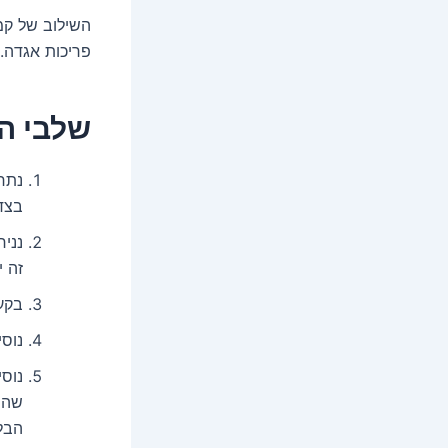
השילוב של קמח
פריכות אגדה.
שלבי ה
בצד
נני
זה י
בקע
נוסי
נוסי
שהתע
הבל