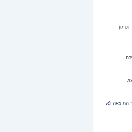
טיגון
לה.
י.
 ל-220 מעלות צלזיוס, אך התוצאה לא