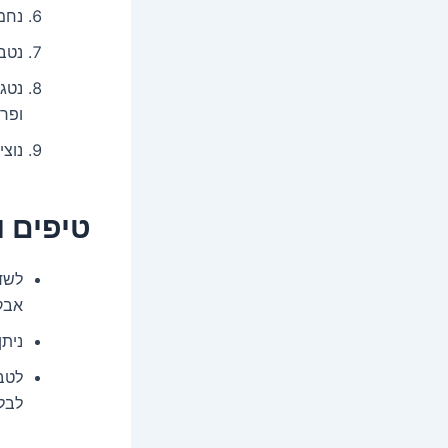
נחמם
נטב
ופרי
נוצי
טיפים ו
לשד
אבקת
ניתן
לטב
לבלי