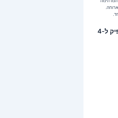
 המדהימה
רוחה.
ד.
זמן הכנת המתכון: 30 דקות. רמת קושי: בינונית. מספיק ל-4