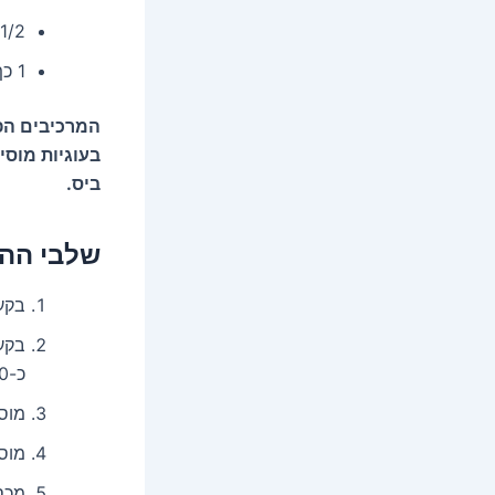
1/2 כפית הל טחון
1 כף שמן זית
המרכיבים הפ
בעוגיות מוסי
ביס.
שלבי ההכ
בקע
בקע
כ-10 דקות, עד שהשמרים מתססים.
מוס
מוס
מכס