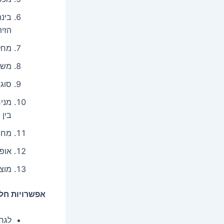
בינת
הזי
מחל
משט
סוגר
מניח
בין 
מחממים 
אופים
מוצי
אפשרויות חלו
לגרס