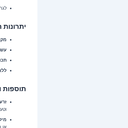
לגר
יתרונות 
מקו
עשי
תכו
ללא
תוספות ו
זרע
וטעם
מילו
או 